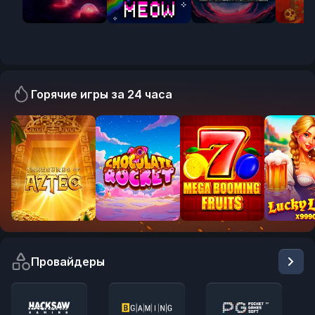
Горячие игры за 24 часа
RTP:
RTP:
RTP:
RTP:
241.23%
196.89%
190.60%
175.89
New
Провайдеры