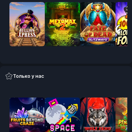
New
New
New
New
Только у нас
Exclusive
Exclusive
Pre-release
Pre-