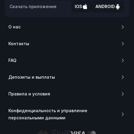
Скачать приложение
IOS
ANDROID
О нас
Контакты
FAQ
Депозиты и выплаты
Правила и условия
Конфиденциальность и управление
персональными данными